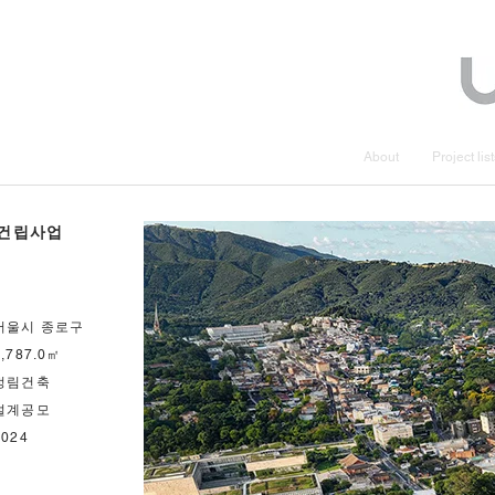
About
Project lis
 건립사업
서울시 종로구
9,787.0㎡
정림건축
설계공모
2024