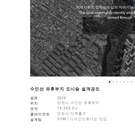
지역사회의 정체성과 삶의 이야기는 
The local community identity and th
spread through "
수인선 유휴부지 도시숲 설계공모
​설계
2019
인천시 수인선 유휴부지
위치
19,265.0㎡
​면적
인천시 미추홀구
클라이언트
YYM l ​
디자인스튜디오 도감
설계팀