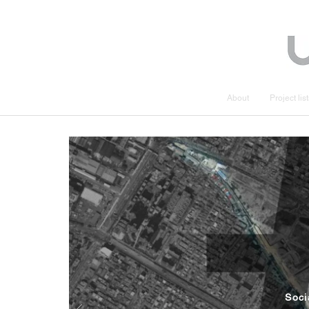
About
Project lis
Soci